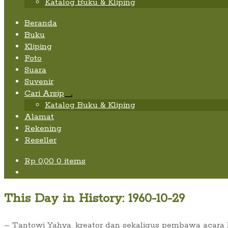
Katalog Buku & Kliping
Beranda
Buku
Kliping
Foto
Suara
Suvenir
Cari Arsip
Expand
Katalog Buku & Kliping
child
Alamat
menu
Rekening
Reseller
Rp
0,00
0 items
This Day in History: 1960-10-29
– Tantowi Yahya, kreator dan sekaligus pembawa acara kui