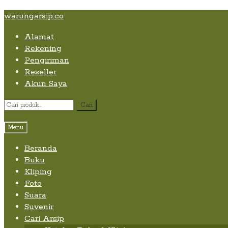
Skip
Skip
Skip
warungarsip.co
to
to
to
Alamat
content
navigation
content
Rekening
Pengiriman
Reseller
Akun Saya
Pencarian
Cari
untuk:
Menu
Beranda
Buku
Kliping
Foto
Suara
Suvenir
Cari Arsip