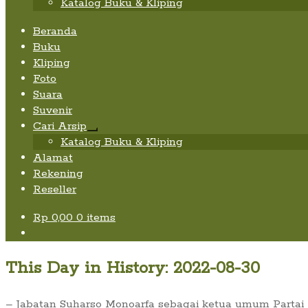
Katalog Buku & Kliping
Beranda
Buku
Kliping
Foto
Suara
Suvenir
Cari Arsip
Expand
Katalog Buku & Kliping
child
Alamat
menu
Rekening
Reseller
Rp
0,00
0 items
This Day in History: 2022-08-30
– Jabatan Suharso Monoarfa sebagai ketua umum Partai P