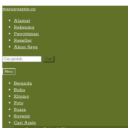
Skip
Skip
Skip
warungarsip.co
to
to
to
Alamat
content
navigation
content
Rekening
Pengiriman
Reseller
Akun Saya
Pencarian
Cari
untuk:
Menu
Beranda
Buku
Kliping
Foto
Suara
Suvenir
Cari Arsip