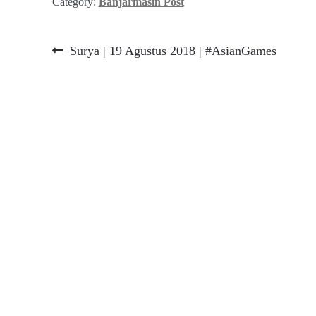
Category:
Banjarmasin Post
Navigasi
Previous
Surya | 19 Agustus 2018 | #AsianGames
post:
pos