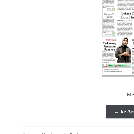
Me
← ke Ar