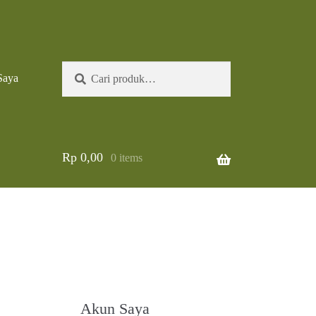
Pencarian
Cari
Saya
untuk:
Rp
0,00
0 items
Akun Saya