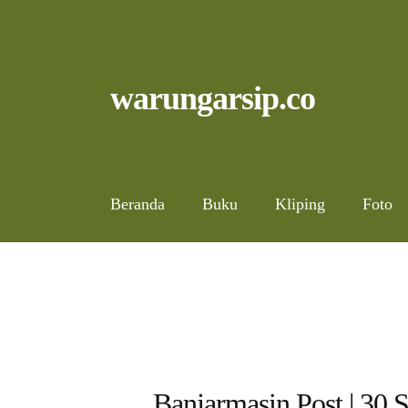
Skip
to
content
Skip
Skip
warungarsip.co
to
to
navigation
content
Beranda
Buku
Kliping
Foto
Banjarmasin Post | 30