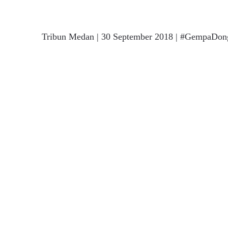
Next
Tribun Medan | 30 September 2018 | #GempaDon
post: