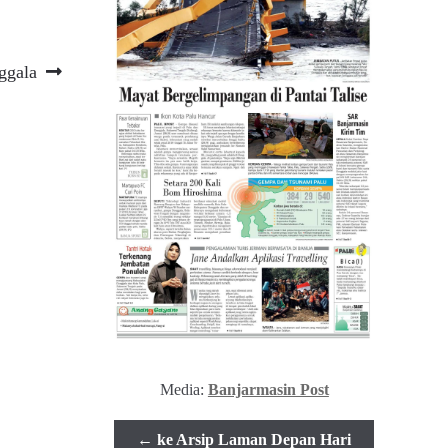
ggala
Media:
Banjarmasin Post
← ke Arsip Laman Depan Hari