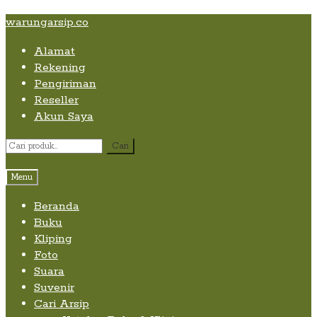
Skip
Skip
Skip
warungarsip.co
to
to
to
Alamat
content
navigation
content
Rekening
Pengiriman
Reseller
Akun Saya
Pencarian
Cari
untuk:
Menu
Beranda
Buku
Kliping
Foto
Suara
Suvenir
Cari Arsip