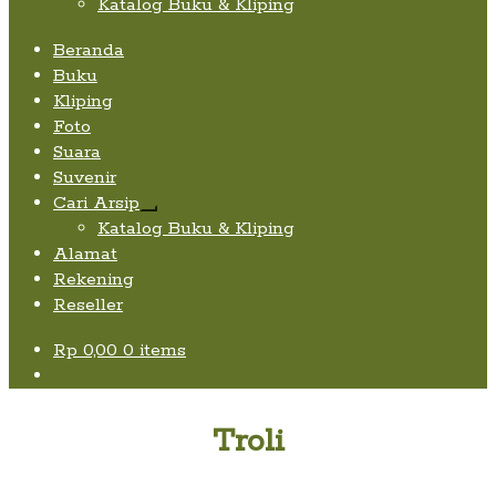
Katalog Buku & Kliping
Beranda
Buku
Kliping
Foto
Suara
Suvenir
Cari Arsip
Expand
Katalog Buku & Kliping
child
Alamat
menu
Rekening
Reseller
Rp
0,00
0 items
Troli