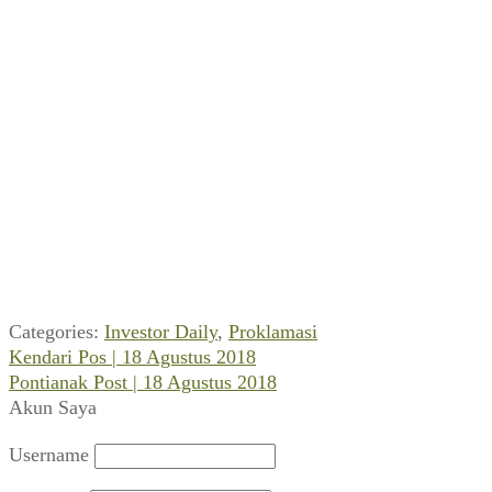
Categories:
Investor Daily
,
Proklamasi
Previous
Navigasi
Kendari Pos | 18 Agustus 2018
post:
Next
Pontianak Post | 18 Agustus 2018
pos
post:
Akun Saya
Username