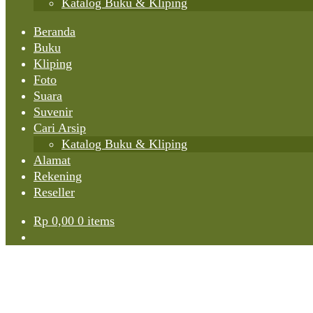
Katalog Buku & Kliping
Beranda
Buku
Kliping
Foto
Suara
Suvenir
Cari Arsip
Katalog Buku & Kliping
Alamat
Rekening
Reseller
Rp
0,00
0 items