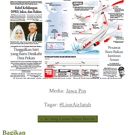
Media:
Jawa Pos
Tagar:
#LionAirJatuh
← ke Arsip Laman Depan Hari Ini
Bagikan