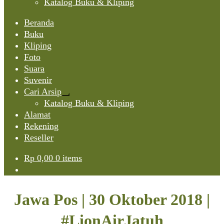
Katalog Buku & Kliping
Beranda
Buku
Kliping
Foto
Suara
Suvenir
Cari Arsip
Expand
Katalog Buku & Kliping
child
Alamat
menu
Rekening
Reseller
Rp
0,00
0 items
Jawa Pos | 30 Oktober 2018 |
#LionAirJatuh