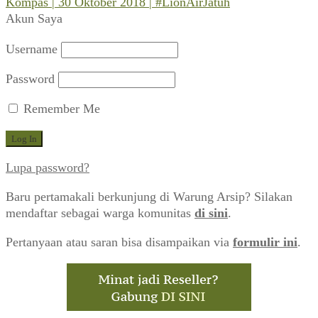
post:
Next
Kompas | 30 Oktober 2018 | #LionAirJatuh
pos
post:
Akun Saya
Username
Password
Remember Me
Lupa password?
Baru pertamakali berkunjung di Warung Arsip? Silakan
mendaftar sebagai warga komunitas
di sini
.
Pertanyaan atau saran bisa disampaikan via
formulir ini
.