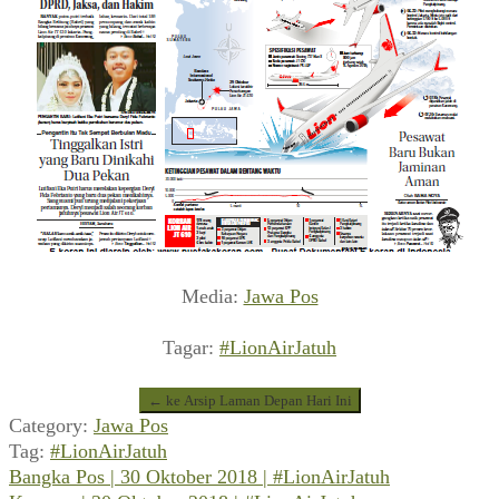
Media:
Jawa Pos
Tagar:
#LionAirJatuh
← ke Arsip Laman Depan Hari Ini
Category:
Jawa Pos
Tag:
#LionAirJatuh
Previous
Navigasi
Bangka Pos | 30 Oktober 2018 | #LionAirJatuh