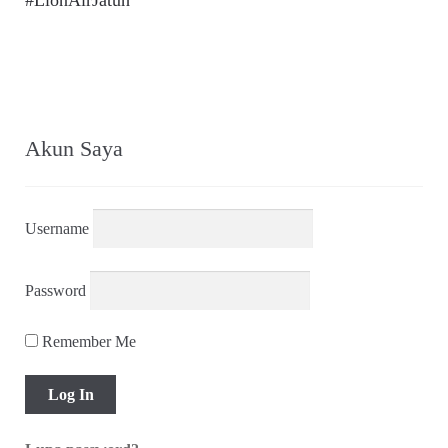
pos
#LionAirJatuh
Akun Saya
Username
Password
Remember Me