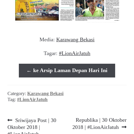
Media:
Karawang Bekasi
Tagar:
#LionAirJatuh
← ke Arsip Laman Depan Hari Ini
Category:
Karawang Bekasi
Tag:
#LionAirJatuh
Navigasi
Previous
Next
Republika | 30 Oktober
Sriwijaya Post | 30
post:
post:
Oktober 2018 |
2018 | #LionAirJatuh