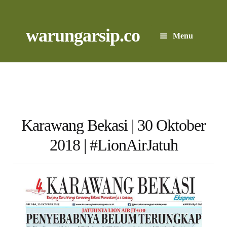
Skip
to
content
Skip
Skip
warungarsip.co
Menu
to
to
navigation
content
Beranda
Buku
Kliping
Karawang Bekasi | 30 Oktober
2018 | #LionAirJatuh
Foto
Suara
Suvenir
Expand
Cari Arsip