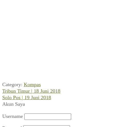
Category:
Kompas
Previous
Navigasi
Tribun Timur | 18 Juni 2018
post:
Next
Solo Pos | 19 Juni 2018
pos
post:
Akun Saya
Username