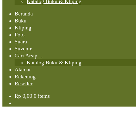
Katalog Buku & Kliping
Beranda
Buku
Kliping
Foto
Suara
Suvenir
Cari Arsip
Expand
Katalog Buku & Kliping
child
Alamat
menu
Rekening
Reseller
Rp
0,00
0 items