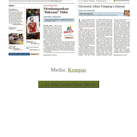
Media:
Kompas
← ke Arsip Laman Depan Hari Ini