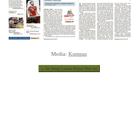
Media:
Kompas
← ke Arsip Laman Depan Hari Ini