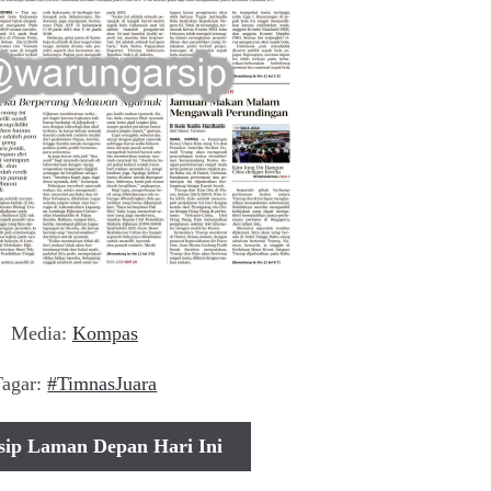
Media:
Kompas
Tagar:
#TimnasJuara
sip Laman Depan Hari Ini