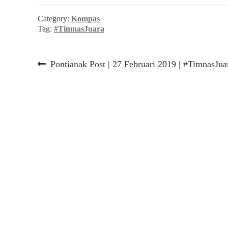
Category:
Kompas
Tag:
#TimnasJuara
Navigasi
Previous
Pontianak Post | 27 Februari 2019 | #TimnasJua
post:
pos