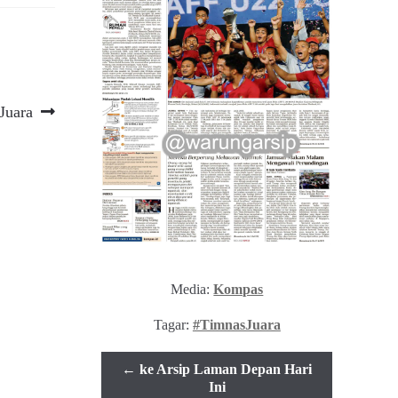
Juara
Media:
Kompas
Tagar:
#TimnasJuara
← ke Arsip Laman Depan Hari
Ini