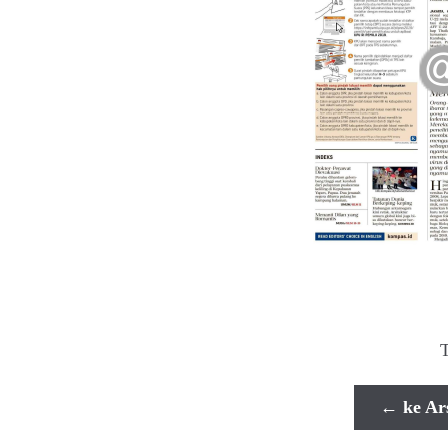
← ke Ar