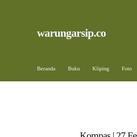
Skip
to
content
Skip
Skip
warungarsip.co
to
to
navigation
content
Beranda
Buku
Kliping
Foto
Kompas | 27 Fe