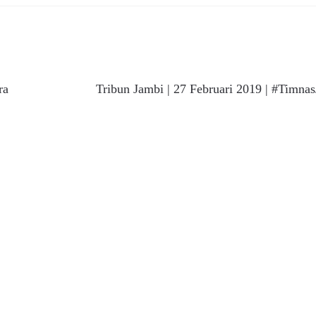
Next
ra
Tribun Jambi | 27 Februari 2019 | #Timnas
post: