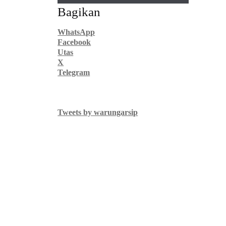
Bagikan
WhatsApp
Facebook
Utas
X
Telegram
Tweets by warungarsip