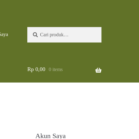
Pencarian
Cari
Saya
untuk:
Rp
0,00
0 items
Akun Saya