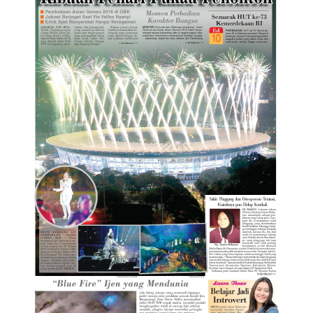
child
menu
Alamat
Rekening
Reseller