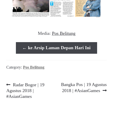
Media:
Pos Belitung
← ke Arsip Laman Depan Hari Ini
Category:
Pos Belitung
Navigasi
Previous
Next
Bangka Pos | 19 Agustus
Radar Bogor | 19
post:
post:
Agustus 2018 |
2018 | #AsianGames
pos
#AsianGames