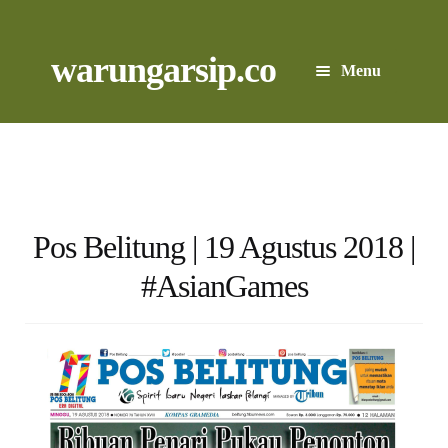
Skip
to
content
Skip
Skip
warungarsip.co
Menu
to
to
navigation
content
Beranda
Buku
Kliping
Pos Belitung | 19 Agustus 2018 |
#AsianGames
Foto
Suara
Suvenir
Expand
Cari Arsip