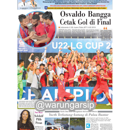
child
menu
Alamat
Rekening
Reseller