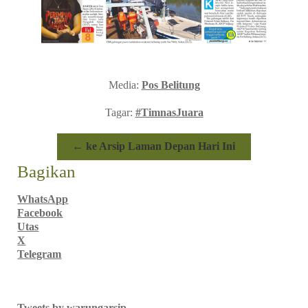
Media:
Pos Belitung
Tagar:
#TimnasJuara
← ke Arsip Laman Depan Hari Ini
Bagikan
WhatsApp
Facebook
Utas
X
Telegram
Tweets by warungarsip