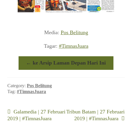
Media:
Pos Belitung
Tagar:
#TimnasJuara
← ke Arsip Laman Depan Hari Ini
Category:
Pos Belitung
Tag:
#TimnasJuara
Navigasi
Previous
Next
Galamedia | 27 Februari
Tribun Batam | 27 Februari
post:
post:
2019 | #TimnasJuara
2019 | #TimnasJuara
pos