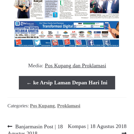
Media:
Pos Kupang dan Proklamasi
← ke Arsip Laman Depan Hari Ini
Categories:
Pos Kupang
,
Proklamasi
Navigasi
Previous
Next
Kompas | 18 Agustus 2018
Banjarmasin Post | 18
post:
post:
Agustus 2018