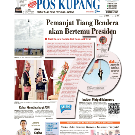
Suara
Suvenir
Expand
Cari Arsip
child
menu
Alamat
Rekening
Reseller