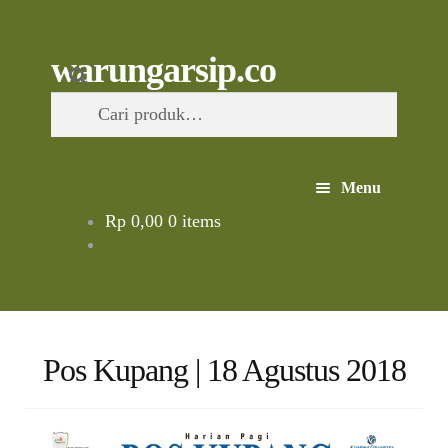
Skip
to
content
Skip
Skip
Cari
warungarsip.co
to
to
Pencarian
navigation
content
untuk:
Menu
Rp
0,00
0 items
Beranda
Buku
Kliping
Pos Kupang | 18 Agustus 2018
Foto