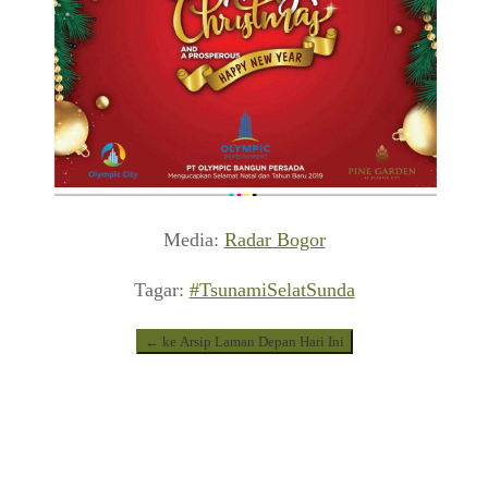
Media:
Radar Bogor
Tagar:
#TsunamiSelatSunda
← ke Arsip Laman Depan Hari Ini