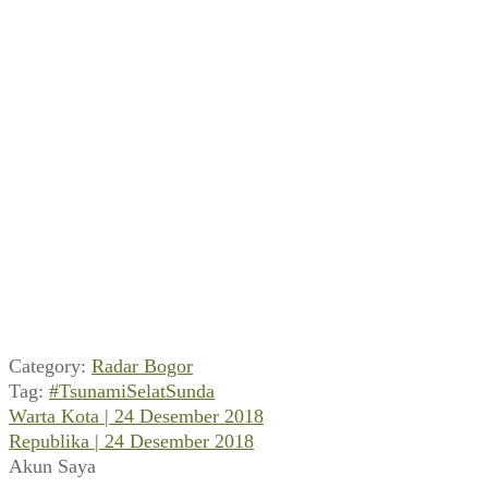
Category:
Radar Bogor
Tag:
#TsunamiSelatSunda
Previous
Navigasi
Warta Kota | 24 Desember 2018
post:
Next
Republika | 24 Desember 2018
pos
post:
Akun Saya