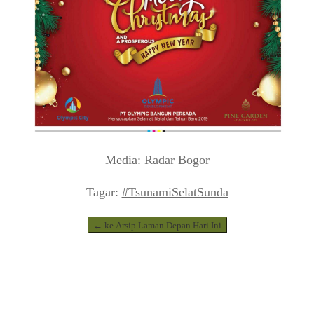
Media:
Radar Bogor
Tagar:
#TsunamiSelatSunda
← ke Arsip Laman Depan Hari Ini