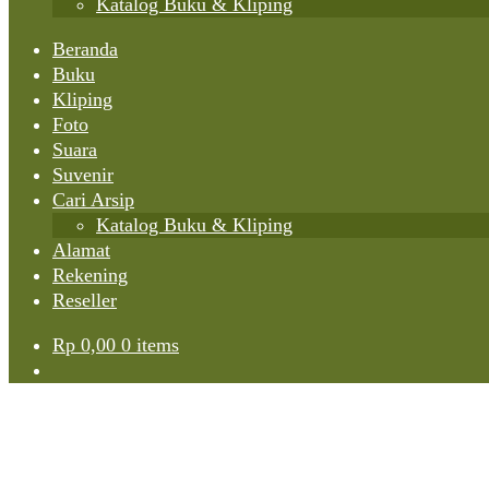
Katalog Buku & Kliping
Beranda
Buku
Kliping
Foto
Suara
Suvenir
Cari Arsip
Katalog Buku & Kliping
Alamat
Rekening
Reseller
Rp
0,00
0 items