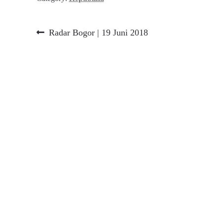
Navigasi
Previous
Radar Bogor | 19 Juni 2018
post:
pos