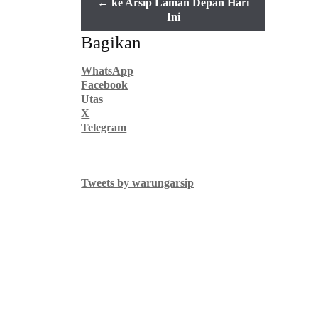
← ke Arsip Laman Depan Hari
Ini
Bagikan
WhatsApp
Facebook
Utas
X
Telegram
Tweets by warungarsip