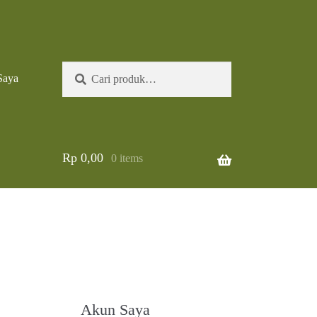
Pencarian
Cari
Saya
untuk:
Rp
0,00
0 items
Akun Saya