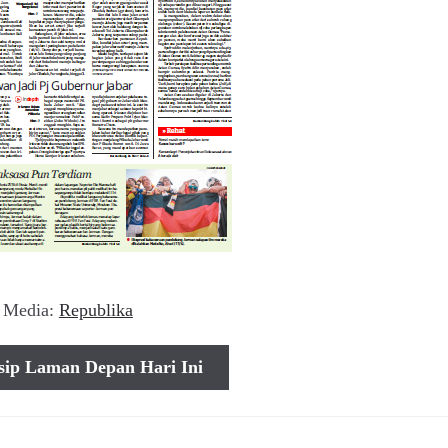
Media:
Republika
sip Laman Depan Hari Ini