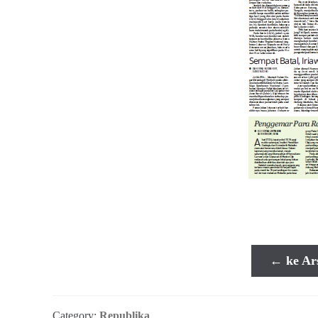
← ke Ar
Category:
Republika