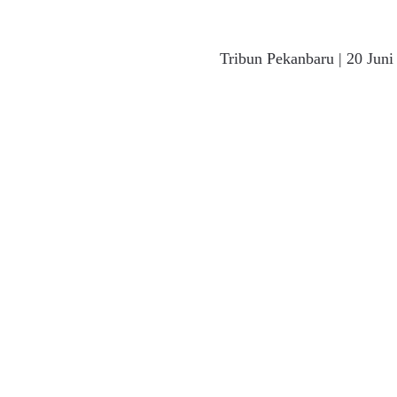
Next
Tribun Pekanbaru | 20 Juni
post: