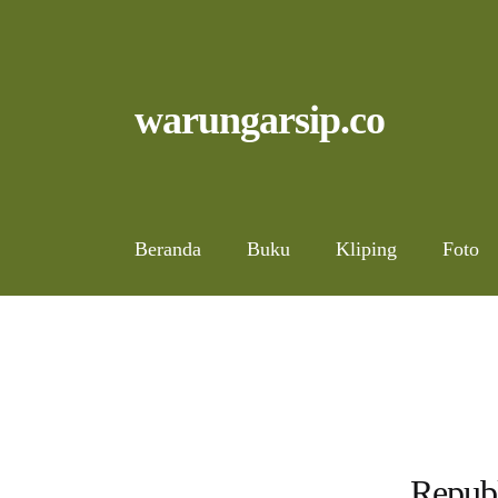
Skip
to
content
Skip
Skip
warungarsip.co
to
to
navigation
content
Beranda
Buku
Kliping
Foto
Republ