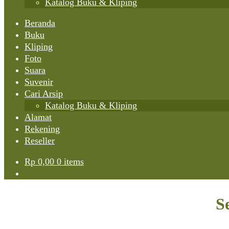
Katalog Buku & Kliping
Beranda
Buku
Kliping
Foto
Suara
Suvenir
Cari Arsip
Katalog Buku & Kliping
Alamat
Rekening
Reseller
Rp
0,00
0 items
S