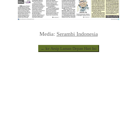
Media:
Serambi Indonesia
← ke Arsip Laman Depan Hari Ini