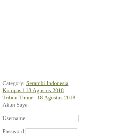
Category:
Serambi Indonesia
Previous
Navigasi
Kompas | 18 Agustus 2018
post:
Next
Tribun Timur | 18 Agustus 2018
pos
post:
Akun Saya
Username
Password