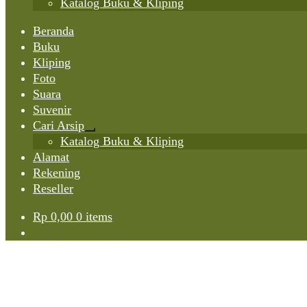
Katalog Buku & Kliping
Beranda
Buku
Kliping
Foto
Suara
Suvenir
Cari Arsip
Expand
Katalog Buku & Kliping
child
Alamat
menu
Rekening
Reseller
Rp
0,00
0 items