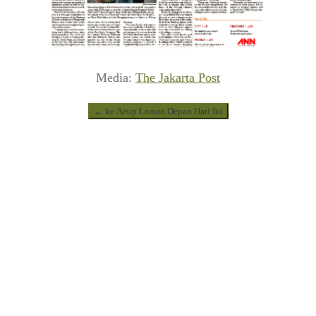
Media:
The Jakarta Post
← ke Arsip Laman Depan Hari Ini