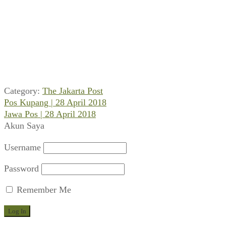
Category:
The Jakarta Post
Previous
Navigasi
Pos Kupang | 28 April 2018
post:
Next
Jawa Pos | 28 April 2018
pos
post:
Akun Saya
Username
Password
Remember Me