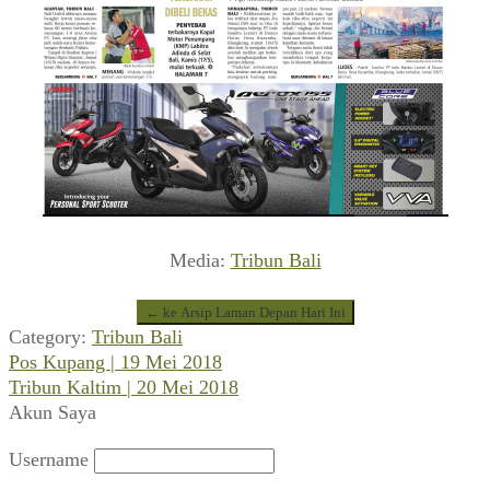
Media:
Tribun Bali
← ke Arsip Laman Depan Hari Ini
Category:
Tribun Bali
Previous
Navigasi
Pos Kupang | 19 Mei 2018
post:
Next
Tribun Kaltim | 20 Mei 2018
pos
post:
Akun Saya
Username