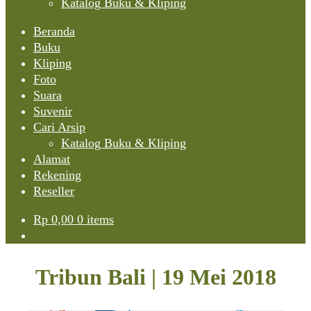
Katalog Buku & Kliping
Beranda
Buku
Kliping
Foto
Suara
Suvenir
Cari Arsip
Katalog Buku & Kliping
Alamat
Rekening
Reseller
Rp
0,00
0 items
Tribun Bali | 19 Mei 2018