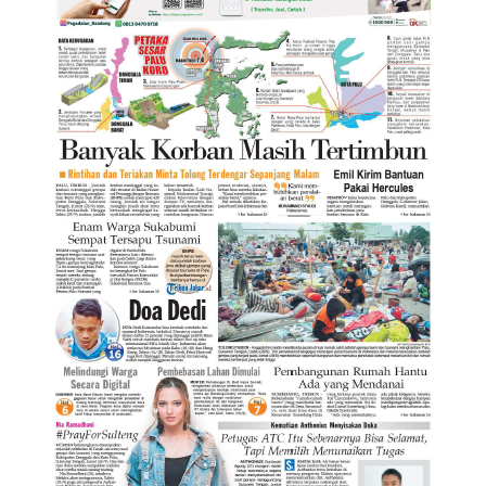
child
menu
Alamat
Rekening
Reseller