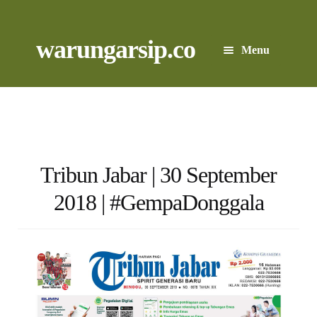
Skip
to
content
Skip
Skip
warungarsip.co
Menu
to
to
navigation
content
Beranda
Buku
Kliping
Tribun Jabar | 30 September
2018 | #GempaDonggala
Foto
Suara
Suvenir
Expand
Cari Arsip