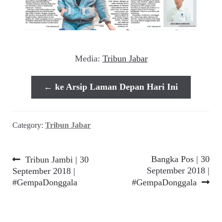
Media:
Tribun Jabar
← ke Arsip Laman Depan Hari Ini
Category:
Tribun Jabar
Navigasi
Previous
Next
Bangka Pos | 30
Tribun Jambi | 30
post:
post:
September 2018 |
September 2018 |
pos
#GempaDonggala
#GempaDonggala