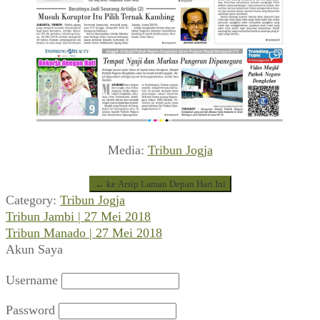
Media:
Tribun Jogja
← ke Arsip Laman Depan Hari Ini
Category:
Tribun Jogja
Previous
Navigasi
Tribun Jambi | 27 Mei 2018
post:
Next
Tribun Manado | 27 Mei 2018
pos
post:
Akun Saya
Username
Password