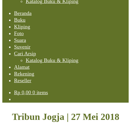
Katalog Buku & Kliping
Beranda
Buku
Kliping
Foto
Suara
Suvenir
Cari Arsip
Katalog Buku & Kliping
Alamat
Rekening
Reseller
Rp
0,00
0 items
Tribun Jogja | 27 Mei 2018