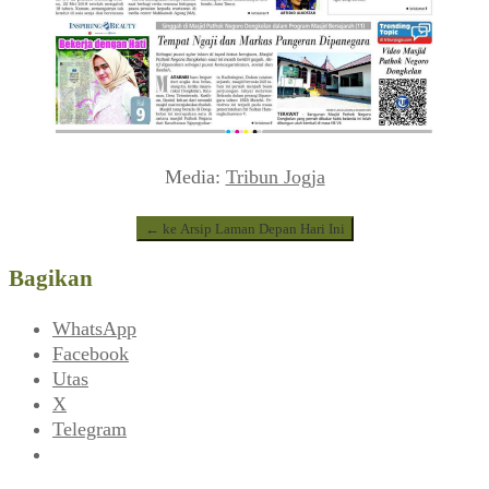
Media:
Tribun Jogja
← ke Arsip Laman Depan Hari Ini
Bagikan
WhatsApp
Facebook
Utas
X
Telegram