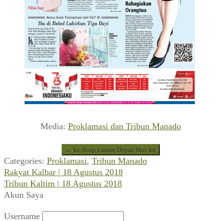
Media:
Proklamasi dan Tribun Manado
← ke Arsip Laman Depan Hari Ini
Categories:
Proklamasi
,
Tribun Manado
Previous
Navigasi
Rakyat Kalbar | 18 Agustus 2018
post:
Next
Tribun Kaltim | 18 Agustus 2018
pos
post:
Akun Saya
Username