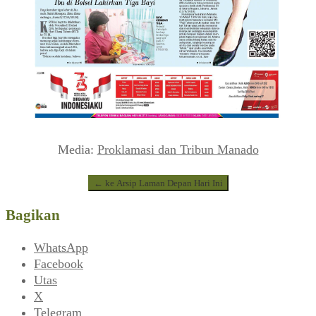
Media:
Proklamasi dan Tribun Manado
← ke Arsip Laman Depan Hari Ini
Bagikan
WhatsApp
Facebook
Utas
X
Telegram