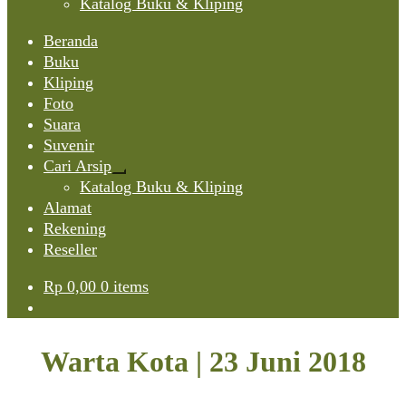
Katalog Buku & Kliping
Beranda
Buku
Kliping
Foto
Suara
Suvenir
Cari Arsip
Expand
Katalog Buku & Kliping
child
Alamat
menu
Rekening
Reseller
Rp
0,00
0 items
Warta Kota | 23 Juni 2018