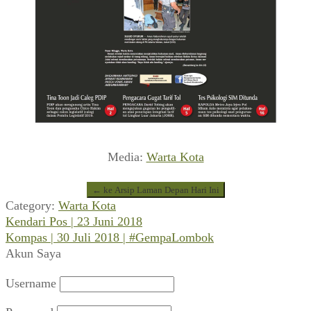
Media:
Warta Kota
← ke Arsip Laman Depan Hari Ini
Category:
Warta Kota
Previous
Navigasi
Kendari Pos | 23 Juni 2018
post:
Next
Kompas | 30 Juli 2018 | #GempaLombok
pos
post:
Akun Saya
Username