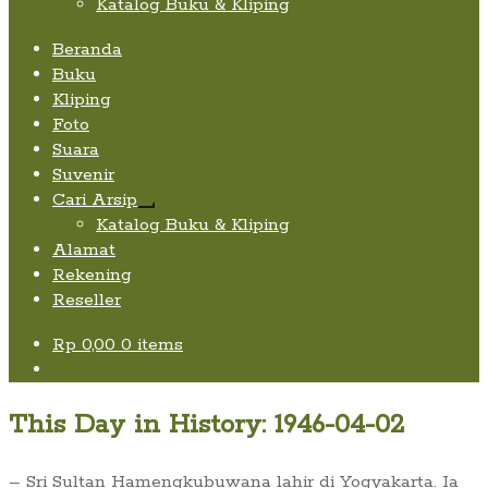
Katalog Buku & Kliping
Beranda
Buku
Kliping
Foto
Suara
Suvenir
Cari Arsip
Expand
Katalog Buku & Kliping
child
Alamat
menu
Rekening
Reseller
Rp
0,00
0 items
This Day in History: 1946-04-02
– Sri Sultan Hamengkubuwana lahir di Yogyakarta. Ia