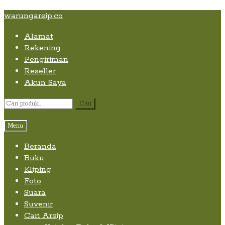
Skip
Skip
Skip
warungarsip.co
to
to
to
Alamat
content
navigation
content
Rekening
Pengiriman
Reseller
Akun Saya
Pencarian
Cari
untuk:
Menu
Beranda
Buku
Kliping
Foto
Suara
Suvenir
Cari Arsip