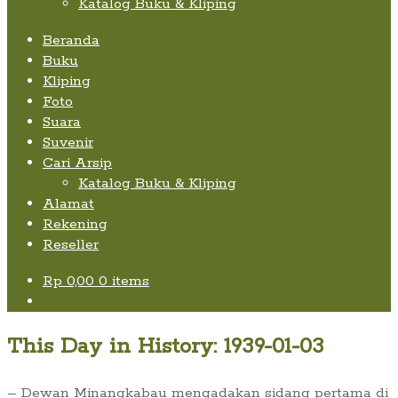
Katalog Buku & Kliping
Beranda
Buku
Kliping
Foto
Suara
Suvenir
Cari Arsip
Katalog Buku & Kliping
Alamat
Rekening
Reseller
Rp
0,00
0 items
This Day in History: 1939-01-03
– Dewan Minangkabau mengadakan sidang pertama di