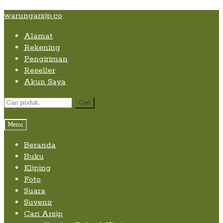
Skip
Skip
Skip
warungarsip.co
to
to
to
Alamat
content
navigation
content
Rekening
Pengiriman
Reseller
Akun Saya
Pencarian
Cari
untuk:
Menu
Beranda
Buku
Kliping
Foto
Suara
Suvenir
Cari Arsip