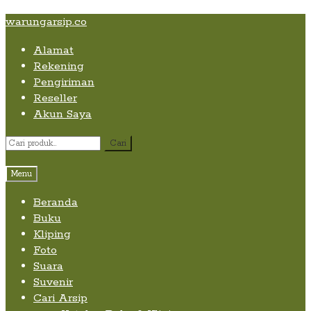
Skip
Skip
Skip
warungarsip.co
to
to
to
Alamat
content
navigation
content
Rekening
Pengiriman
Reseller
Akun Saya
Pencarian
Cari
untuk:
Menu
Beranda
Buku
Kliping
Foto
Suara
Suvenir
Cari Arsip