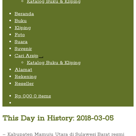
Katalog Buku & Kliping
Beranda
Buku
Kliping
Foto
Suara
Suvenir
Cari Arsip
Expand
Katalog Buku & Kliping
child
Alamat
menu
Rekening
Reseller
Rp
0,00
0 items
This Day in History: 2018-03-05
– Kabupaten Mamuju Utara di Sulawesi Barat resmi