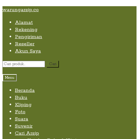
Skip
Skip
Skip
warungarsip.co
to
to
to
Alamat
content
navigation
content
Rekening
Pengiriman
Reseller
Akun Saya
Pencarian
Cari
untuk:
Menu
Beranda
Buku
Kliping
Foto
Suara
Suvenir
Cari Arsip