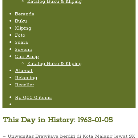
Katalog Buku & Kliping
Beranda
Buku
Kliping
Foto
Suara
Suvenir
Cari Arsip
Katalog Buku & Kliping
Alamat
Rekening
Reseller
Rp
0,00
0 items
This Day in History: 1963-01-05
– Universitas Brawijaya berdiri di Kota Malang lewat SK