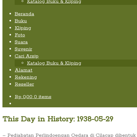
Katalog Buku & Kliping
Beranda
Buku
Kliping
Foto
Suara
Suvenir
Cari Arsip
Katalog Buku & Kliping
Alamat
Rekening
Reseller
Rp
0,00
0 items
This Day in History: 1938-05-29
– Pedjabatan Perlindoengan Oedara di Cilacap dibentu