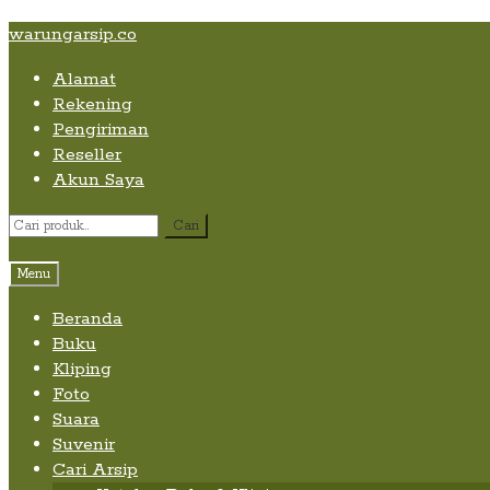
Skip
Skip
Skip
warungarsip.co
to
to
to
Alamat
content
navigation
content
Rekening
Pengiriman
Reseller
Akun Saya
Pencarian
Cari
untuk:
Menu
Beranda
Buku
Kliping
Foto
Suara
Suvenir
Cari Arsip