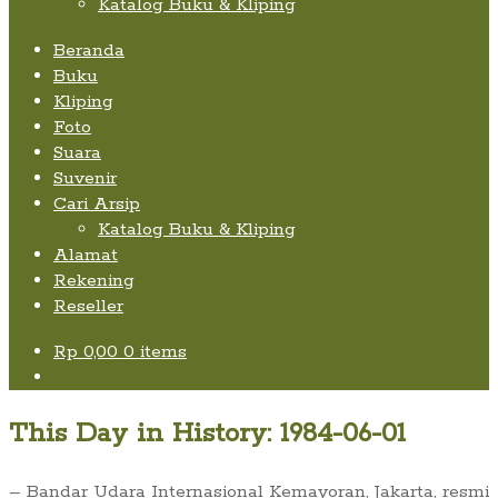
Katalog Buku & Kliping
Beranda
Buku
Kliping
Foto
Suara
Suvenir
Cari Arsip
Katalog Buku & Kliping
Alamat
Rekening
Reseller
Rp
0,00
0 items
This Day in History: 1984-06-01
– Bandar Udara Internasional Kemayoran, Jakarta, resmi