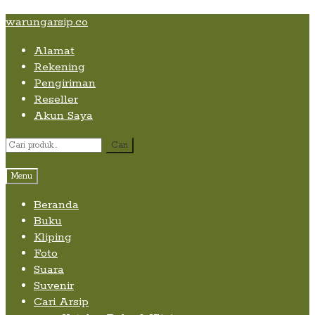
Skip
Skip
Skip
warungarsip.co
to
to
to
Alamat
content
navigation
content
Rekening
Pengiriman
Reseller
Akun Saya
Pencarian
Cari
untuk:
Menu
Beranda
Buku
Kliping
Foto
Suara
Suvenir
Cari Arsip