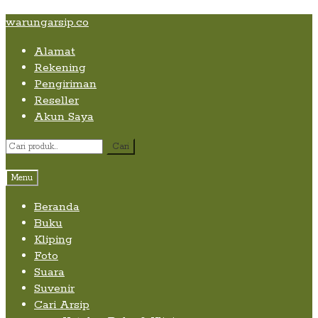
Skip
Skip
Skip
warungarsip.co
to
to
to
Alamat
content
navigation
content
Rekening
Pengiriman
Reseller
Akun Saya
Pencarian
Cari
untuk:
Menu
Beranda
Buku
Kliping
Foto
Suara
Suvenir
Cari Arsip