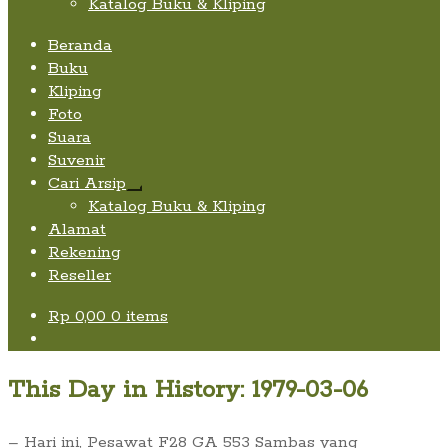
Katalog Buku & Kliping
Beranda
Buku
Kliping
Foto
Suara
Suvenir
Cari Arsip
Expand
Katalog Buku & Kliping
child
Alamat
menu
Rekening
Reseller
Rp
0,00
0 items
This Day in History: 1979-03-06
– Hari ini, Pesawat F28 GA 553 Sambas yang