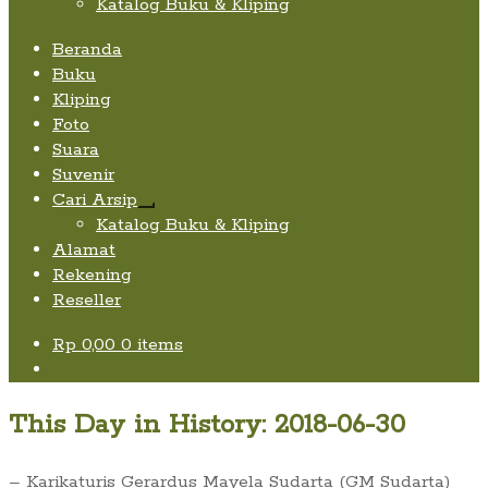
Katalog Buku & Kliping
Beranda
Buku
Kliping
Foto
Suara
Suvenir
Cari Arsip
Expand
Katalog Buku & Kliping
child
Alamat
menu
Rekening
Reseller
Rp
0,00
0 items
This Day in History: 2018-06-30
– Karikaturis Gerardus Mayela Sudarta (GM Sudarta)