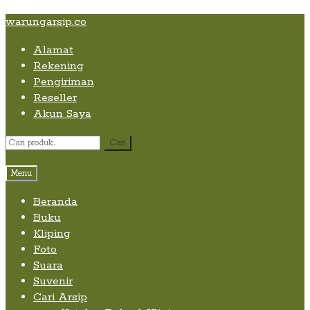
Skip
Skip
Skip
warungarsip.co
to
to
to
Alamat
content
navigation
content
Rekening
Pengiriman
Reseller
Akun Saya
Pencarian
Cari
untuk:
Menu
Beranda
Buku
Kliping
Foto
Suara
Suvenir
Cari Arsip