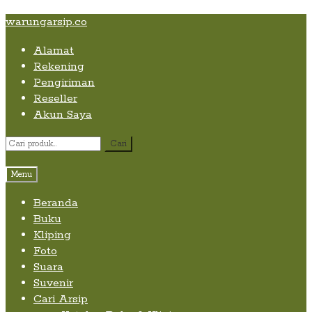
Skip
Skip
Skip
warungarsip.co
to
to
to
Alamat
content
navigation
content
Rekening
Pengiriman
Reseller
Akun Saya
Pencarian
Cari
untuk:
Menu
Beranda
Buku
Kliping
Foto
Suara
Suvenir
Cari Arsip