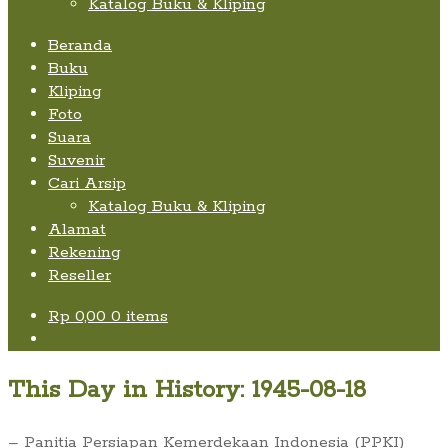
Katalog Buku & Kliping
Beranda
Buku
Kliping
Foto
Suara
Suvenir
Cari Arsip
Katalog Buku & Kliping
Alamat
Rekening
Reseller
Rp
0,00
0 items
This Day in History: 1945-08-18
– Panitia Persiapan Kemerdekaan Indonesia (PPKI)