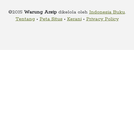
child
menu
©2015
Warung Arsip
dikelola oleh
Indonesia Buku
.
Alamat
Tentang
•
Peta Situs
•
Kerani
•
Privacy Policy
Rekening
Reseller