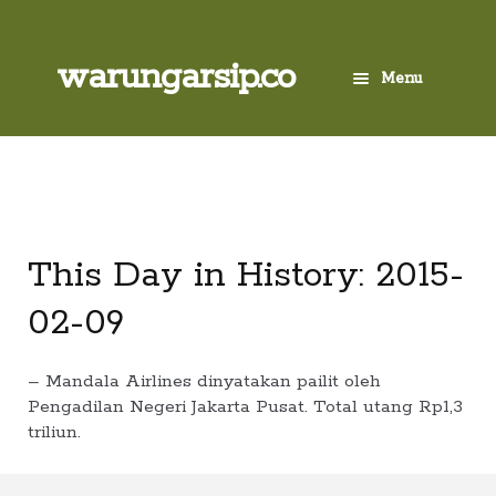
Skip
to
content
Skip
Skip
warungarsip.co
Menu
to
to
navigation
content
Beranda
Buku
Kliping
This Day in History: 2015-
02-09
Foto
Suara
– Mandala Airlines dinyatakan pailit oleh
Pengadilan Negeri Jakarta Pusat. Total utang Rp1,3
triliun.
Suvenir
Expand
Cari Arsip