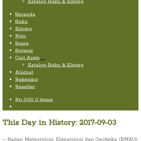
Katalog Buku & Kliping
Beranda
Buku
Kliping
Foto
Suara
Suvenir
Cari Arsip
Expand
Katalog Buku & Kliping
child
Alamat
menu
Rekening
Reseller
Rp
0,00
0 items
This Day in History: 2017-09-03
– Badan Meteorologi, Klimatologi dan Geofisika (BMKG)