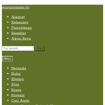
Skip
Skip
Skip
warungarsip.co
to
to
to
Alamat
content
navigation
content
Rekening
Pengiriman
Reseller
Akun Saya
Pencarian
Cari
untuk:
Menu
Beranda
Buku
Kliping
Foto
Suara
Suvenir
Cari Arsip