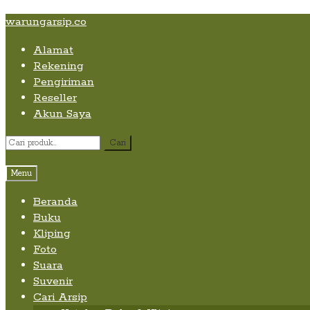
Skip
Skip
Skip
warungarsip.co
to
to
to
Alamat
content
navigation
content
Rekening
Pengiriman
Reseller
Akun Saya
Pencarian
Cari
untuk:
Menu
Beranda
Buku
Kliping
Foto
Suara
Suvenir
Cari Arsip