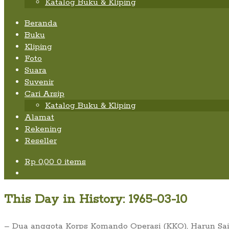
Katalog Buku & Kliping
Beranda
Buku
Kliping
Foto
Suara
Suvenir
Cari Arsip
Katalog Buku & Kliping
Alamat
Rekening
Reseller
Rp
0,00
0 items
This Day in History: 1965-03-10
– Dua anggota Korps Komando Operasi (KKO), Harun S