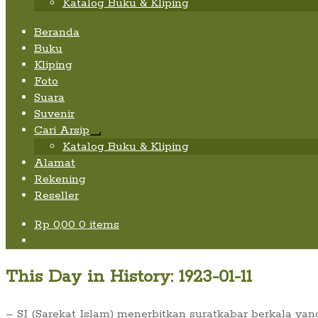
Katalog Buku & Kliping
Beranda
Buku
Kliping
Foto
Suara
Suvenir
Cari Arsip
Expand
Katalog Buku & Kliping
child
Alamat
menu
Rekening
Reseller
Rp
0,00
0 items
This Day in History: 1923-01-11
– SI (Sarekat Islam) menerbitkan suratkabar berkala yang