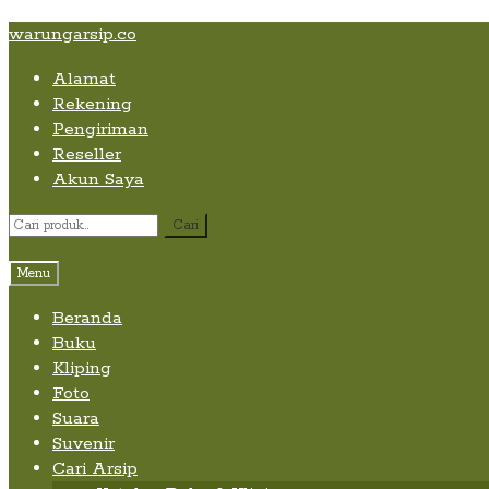
Skip
Skip
Skip
warungarsip.co
to
to
to
Alamat
content
navigation
content
Rekening
Pengiriman
Reseller
Akun Saya
Pencarian
Cari
untuk:
Menu
Beranda
Buku
Kliping
Foto
Suara
Suvenir
Cari Arsip