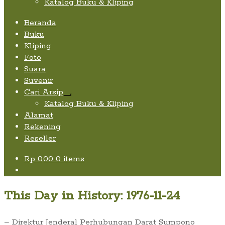
Katalog Buku & Kliping
Beranda
Buku
Kliping
Foto
Suara
Suvenir
Cari Arsip
Expand
Katalog Buku & Kliping
child
Alamat
menu
Rekening
Reseller
Rp
0,00
0 items
This Day in History: 1976-11-24
– Direktur Jenderal Perhubungan Darat Sumpono