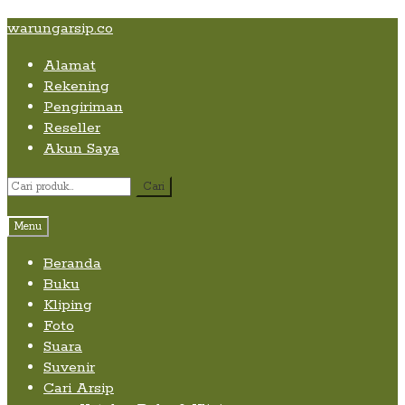
Skip
Skip
Skip
warungarsip.co
to
to
to
Alamat
content
navigation
content
Rekening
Pengiriman
Reseller
Akun Saya
Pencarian
Cari
untuk:
Menu
Beranda
Buku
Kliping
Foto
Suara
Suvenir
Cari Arsip