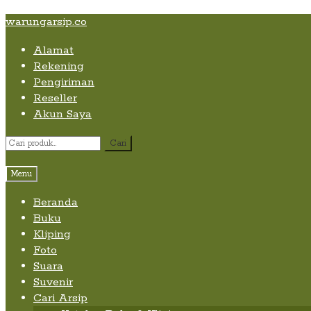
Skip
Skip
Skip
warungarsip.co
to
to
to
Alamat
content
navigation
content
Rekening
Pengiriman
Reseller
Akun Saya
Pencarian
Cari
untuk:
Menu
Beranda
Buku
Kliping
Foto
Suara
Suvenir
Cari Arsip