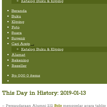
Katalog Buku & Kliping
Beranda
Buku
Kliping
Foto
Suara
Suvenir
Cari Arsip
Expand
Katalog Buku & Kliping
child
Alamat
menu
Rekening
Reseller
Rp
0,00
0 items
This Day in History: 2019-01-13
– Persaudaraan Alumni 212
Solo
menggelar acara tablig 