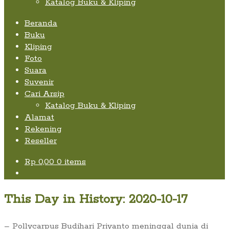
Katalog Buku & Kliping
Beranda
Buku
Kliping
Foto
Suara
Suvenir
Cari Arsip
Katalog Buku & Kliping
Alamat
Rekening
Reseller
Rp
0,00
0 items
This Day in History: 2020-10-17
– Pollycarpus Budihari Priyanto meninggal dunia di