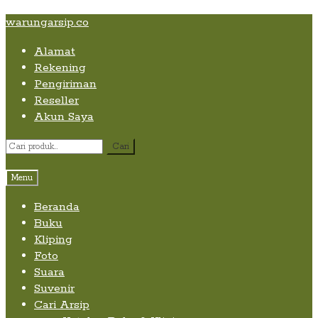
Skip
Skip
Skip
warungarsip.co
to
to
to
Alamat
content
navigation
content
Rekening
Pengiriman
Reseller
Akun Saya
Pencarian
Cari
untuk:
Menu
Beranda
Buku
Kliping
Foto
Suara
Suvenir
Cari Arsip