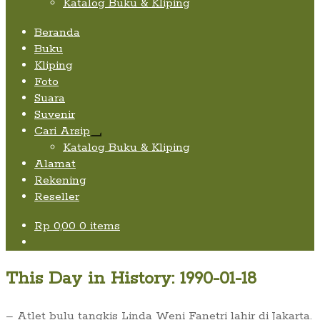
Katalog Buku & Kliping
Beranda
Buku
Kliping
Foto
Suara
Suvenir
Cari Arsip
Expand
Katalog Buku & Kliping
child
Alamat
menu
Rekening
Reseller
Rp
0,00
0 items
This Day in History: 1990-01-18
– Atlet bulu tangkis Linda Weni Fanetri lahir di Jakarta.