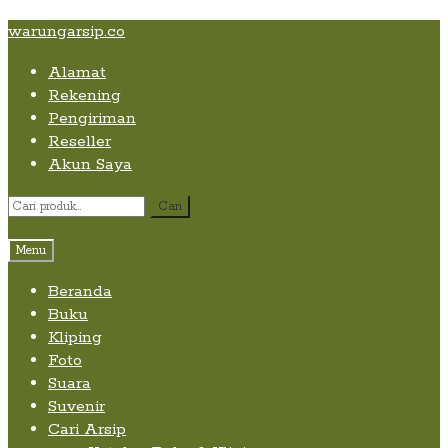
Skip
Skip
Skip
warungarsip.co
to
to
to
Alamat
content
navigation
content
Rekening
Pengiriman
Reseller
Akun Saya
Pencarian
Cari
untuk:
Menu
Beranda
Buku
Kliping
Foto
Suara
Suvenir
Cari Arsip