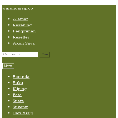
Skip
Skip
Skip
warungarsip.co
to
to
to
Alamat
content
navigation
content
Rekening
Pengiriman
Reseller
Akun Saya
Pencarian
Cari
untuk:
Menu
Beranda
Buku
Kliping
Foto
Suara
Suvenir
Cari Arsip