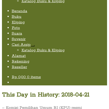
Katalog Buku & Kliping
Beranda
Buku
Kliping
Foto
Suara
Suvenir
Cari Arsip
Expand
Katalog Buku & Kliping
child
Alamat
menu
Rekening
Reseller
Rp
0,00
0 items
This Day in History: 2018-04-21
– Komisi Pemilihan Umum RI (KPU) resmi