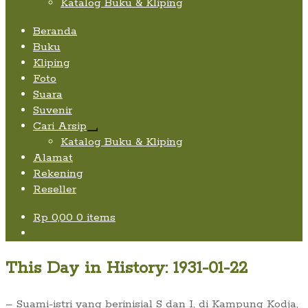
Katalog Buku & Kliping
Beranda
Buku
Kliping
Foto
Suara
Suvenir
Cari Arsip
Expand
Katalog Buku & Kliping
child
Alamat
menu
Rekening
Reseller
Rp
0,00
0 items
This Day in History: 1931-01-22
– Suami-istri yang berinisial S dan I, di Kampung Kodja,