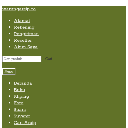
Skip
Skip
Skip
warungarsip.co
to
to
to
Alamat
content
navigation
content
Rekening
Pengiriman
Reseller
Akun Saya
Pencarian
Cari
untuk:
Menu
Beranda
Buku
Kliping
Foto
Suara
Suvenir
Cari Arsip