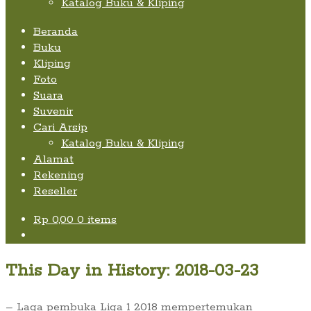
Katalog Buku & Kliping
Beranda
Buku
Kliping
Foto
Suara
Suvenir
Cari Arsip
Katalog Buku & Kliping
Alamat
Rekening
Reseller
Rp
0,00
0 items
This Day in History: 2018-03-23
– Laga pembuka Liga 1 2018 mempertemukan