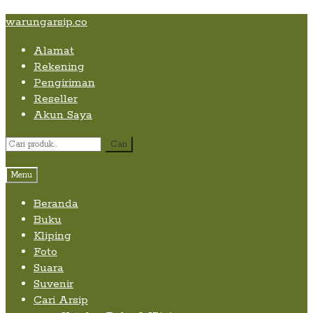
Skip
Skip
Skip
warungarsip.co
to
to
to
Alamat
content
navigation
content
Rekening
Pengiriman
Reseller
Akun Saya
Pencarian
Cari
untuk:
Menu
Beranda
Buku
Kliping
Foto
Suara
Suvenir
Cari Arsip