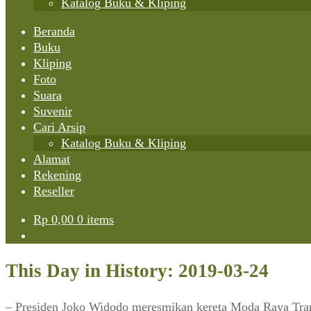
Katalog Buku & Kliping
Beranda
Buku
Kliping
Foto
Suara
Suvenir
Cari Arsip
Katalog Buku & Kliping
Alamat
Rekening
Reseller
Rp
0,00
0 items
This Day in History: 2019-03-24
– Presiden Joko Widodo meresmikan kereta Moda Raya Trans