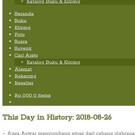
Katalog Buku & Kliping
Beranda
Buku
Kliping
Foto
Suara
Suvenir
Cari Arsip
Katalog Buku & Kliping
Alamat
Rekening
Reseller
Rp
0,00
0 items
This Day in History: 2018-08-26
– Aqsa Aswar menyumbang emas dari cabang olahraga je