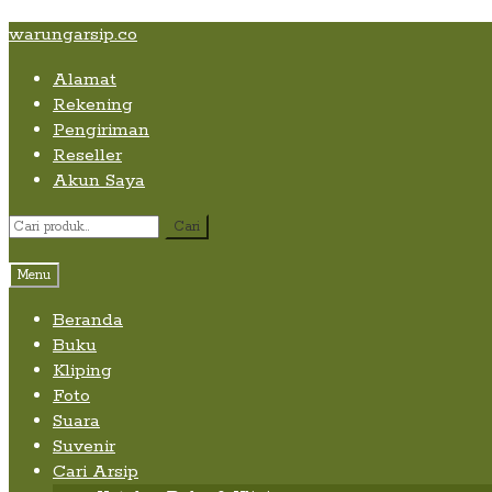
Skip
Skip
Skip
warungarsip.co
to
to
to
Alamat
content
navigation
content
Rekening
Pengiriman
Reseller
Akun Saya
Pencarian
Cari
untuk:
Menu
Beranda
Buku
Kliping
Foto
Suara
Suvenir
Cari Arsip