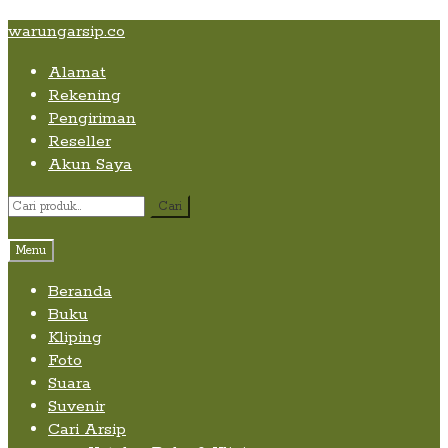
Skip
Skip
Skip
warungarsip.co
to
to
to
Alamat
content
navigation
content
Rekening
Pengiriman
Reseller
Akun Saya
Pencarian
Cari
untuk:
Menu
Beranda
Buku
Kliping
Foto
Suara
Suvenir
Cari Arsip