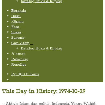
Katalog Buku & Kliping
Beranda
Buku
Kliping
Foto
Suara
Suvenir
Cari Arsip
Expand
Katalog Buku & Kliping
child
Alamat
menu
Rekening
Reseller
Rp
0,00
0 items
This Day in History: 1974-10-29
– Aktivis Islam dan politisi Indonesia, Yenny Wahid,