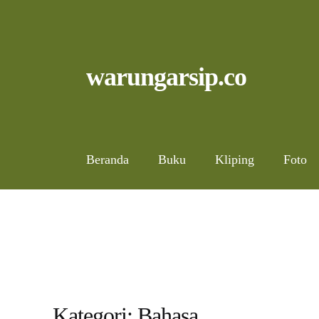
Skip
to
content
Skip
Skip
warungarsip.co
to
to
navigation
content
Beranda
Buku
Kliping
Foto
Kategori:
Bahasa