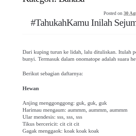
Posted on
30 Ag
#TahukahKamu Inilah Sejum
Dari kuping turun ke lidah, lalu dituliskan. Itula
bunyi. Termasuk dalam onomatope adalah suara hew
Berikut sebagian daftarnya:
Hewan
Anjing menggonggong: guk, guk, guk
Harimau mengaum: aummm, aummm, aummm
Ular mendesis: sss, sss, sss
Tikus bercericit: cit cit cit
Gagak menggaok: koak koak koak