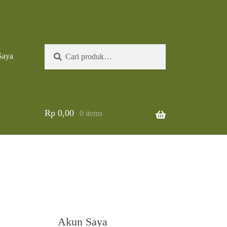
Pencarian
Cari
Saya
untuk:
Rp
0,00
0 items
Akun Saya