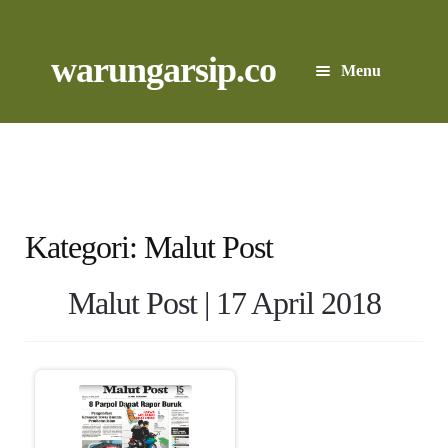
Skip
to
content
Skip
Skip
warungarsip.co
Menu
to
to
navigation
content
Beranda
Buku
Kliping
Kategori:
Malut Post
Foto
Malut Post | 17 April 2018
Suara
Suvenir
Expand
Cari Arsip