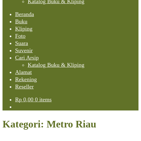
Katalog Buku & Kliping
Beranda
Buku
Kliping
Foto
Suara
Suvenir
Cari Arsip
Katalog Buku & Kliping
Alamat
Rekening
Reseller
Rp
0,00
0 items
Kategori:
Metro Riau