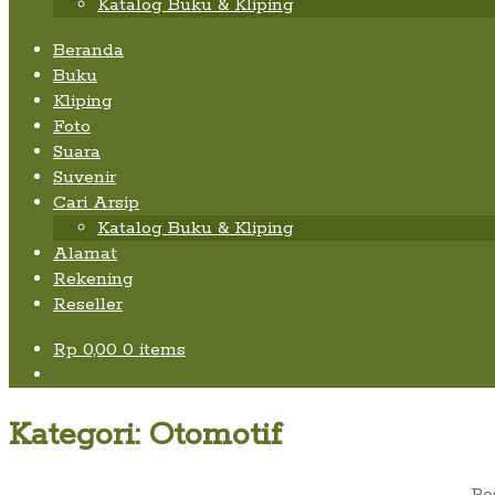
Katalog Buku & Kliping
Beranda
Buku
Kliping
Foto
Suara
Suvenir
Cari Arsip
Katalog Buku & Kliping
Alamat
Rekening
Reseller
Rp
0,00
0 items
Kategori:
Otomotif
Po