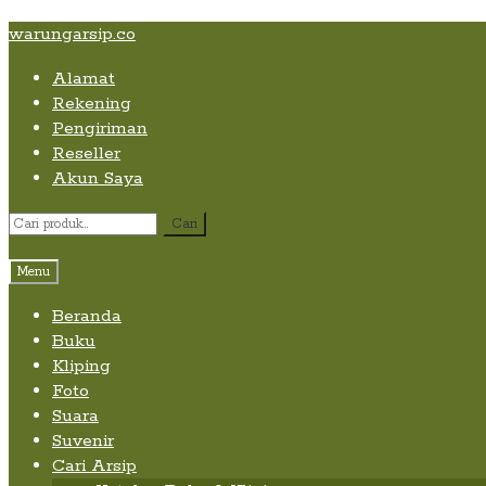
Skip
Skip
Skip
warungarsip.co
to
to
to
Alamat
content
navigation
content
Rekening
Pengiriman
Reseller
Akun Saya
Pencarian
Cari
untuk:
Menu
Beranda
Buku
Kliping
Foto
Suara
Suvenir
Cari Arsip