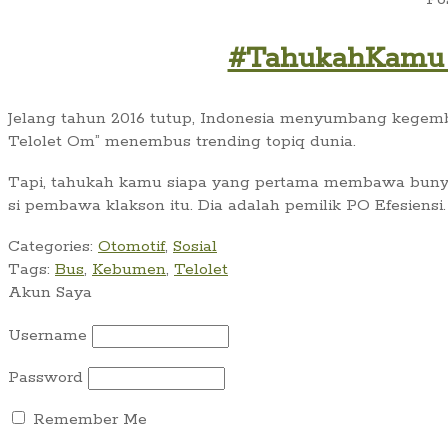
#TahukahKamu O
Jelang tahun 2016 tutup, Indonesia menyumbang kegembi
Telolet Om” menembus trending topiq dunia.
Tapi, tahukah kamu siapa yang pertama membawa bunyi k
si pembawa klakson itu. Dia adalah pemilik PO Efesiensi
Categories:
Otomotif
,
Sosial
Tags:
Bus
,
Kebumen
,
Telolet
Akun Saya
Username
Password
Remember Me