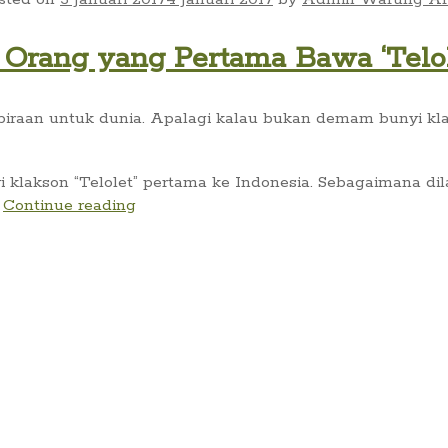
rang yang Pertama Bawa ‘Telole
raan untuk dunia. Apalagi kalau bukan demam bunyi klak
lakson “Telolet” pertama ke Indonesia. Sebagaimana dil
#TahukahKamu
.
Continue reading
Orang
yang
Pertama
Bawa
‘Telolet’
ke
Indonesia