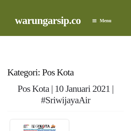
Skip
to
content
Skip
Skip
warungarsip.co
Menu
to
to
navigation
content
Beranda
Buku
Kliping
Kategori:
Pos Kota
Foto
Pos Kota | 10 Januari 2021 |
#SriwijayaAir
Suara
Suvenir
Expand
Cari Arsip