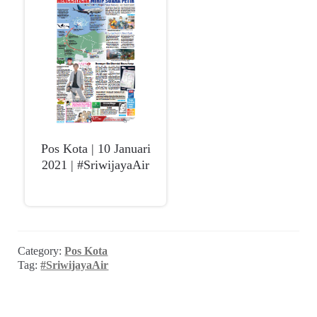
child
menu
Alamat
Rekening
Reseller
Pos Kota | 10 Januari
2021 | #SriwijayaAir
Category:
Pos Kota
Tag:
#SriwijayaAir