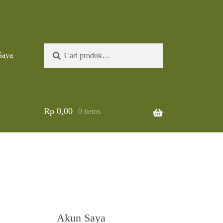
Pencarian
Cari
Saya
untuk:
Rp
0,00
0 items
Akun Saya