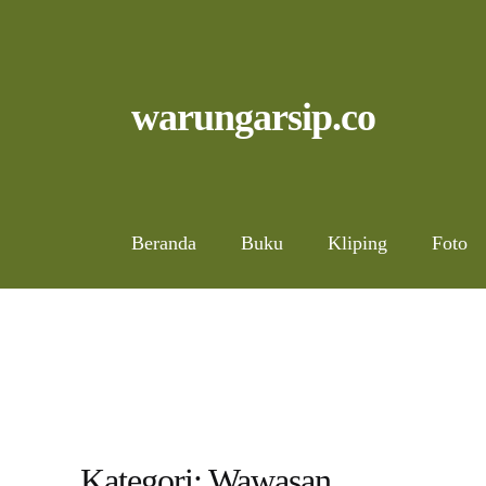
Skip
to
content
Skip
Skip
warungarsip.co
to
to
navigation
content
Beranda
Buku
Kliping
Foto
Kategori:
Wawasan